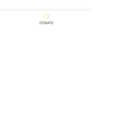
عائلة قوية ، مجتمع قوي.
DONATE
800-930-WAFA
(9232)
​ بيت الوفا ، صندوق بريد 2102 ،
كليفتون ، نيوجيرسي 07015 ، الولايات المتحدة
© بيت الوفاء 2023