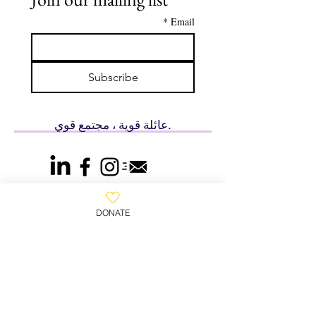
*
Email
Subscribe
عائلة قوية ، مجتمع قوي.
DONATE
800-930-WAFA
(9232)
​ بيت الوفا ، صندوق بريد 2102 ،
كليفتون ، نيوجيرسي 07015 ، الولايات المتحدة