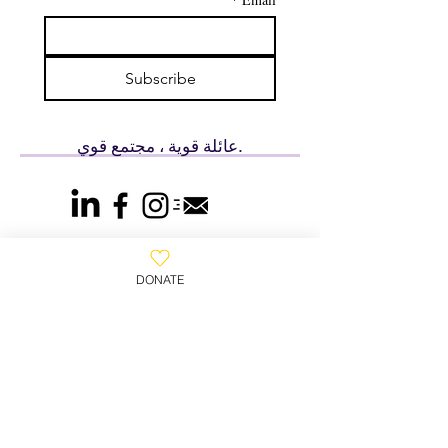
Subscribe
عائلة قوية ، مجتمع قوي.
DONATE
800-930-WAFA
(9232)
​ بيت الوفا ، صندوق بريد 2102 ،
كليفتون ، نيوجيرسي 07015 ، الولايات المتحدة
© بيت الوفاء 2023